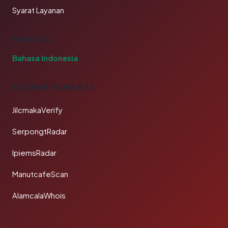
Syarat Layanan
BAHASA
Bahasa Indonesia
TAUTAN SAHABAT
JilcmakaVerify
SerpongtRadar
IpiemsRadar
ManutcafeScan
AlamcalaWhois